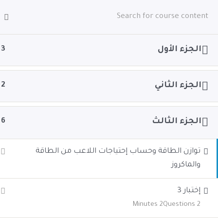
خطي
الرئيسية
الكورسات
المكتبة
من نحن
لى
لمحتوى
الرئيسية
All Courses
تغذية رياضيين
تغذية لاعبين كم
الجزء الأول
3
الجزء الثاني
حقوق الطبع والنشر © 2026 Arabic Academy of Nutritional Sciences -الأكاديمية العربية لعلوم التغذية التابعة لشركة بريق العلم للتسويق الإلكتروني
2
الجزء الثالث
6
توازن الطاقة وحساب إحتياجات اللاعب من الطاقة
والماكروز
إختبار 3
2 Minutes
2 Questions